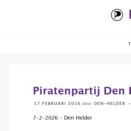
Spring
Door
Spring
naar
naar
naar
de
de
de
hoofdnavigatie
hoofd
eerste
inhoud
sidebar
T
Piratenpartij Den
17 FEBRUARI 2026
door
DEN-HELDER
7-2-2026 – Den Helder