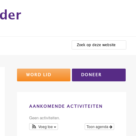
lder
ZOEK
OP
DEZE
WEBSITE
Primaire
WORD LID
DONEER
Sidebar
AANKOMENDE ACTIVITEITEN
Geen activiteiten.
Voeg toe
Toon agenda