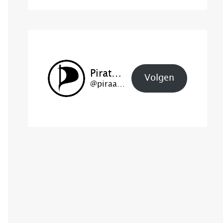
Piratenpartij Den Helder
Volgen
@piraat@den-helder.piratenpartij.nl